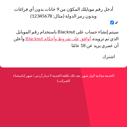
أدخل رقم موبايلك المكوّن من 9 خانات بدون أي فراغات
وبدون رمز الدولة (مثال: 12345678)
✔
سيتم إنشاء حساب على Blacknut باستخدام رقم الموبايل
الذي تم تزويده.
أوافق على شروط وأحكام Blacknut
وأعلن
أن عمري يزيد عن 18 عامًا
اشترك
الخدمة مجانية لاول شهر. بعد ذلك تكلفة الخدمة 5 دينار أردني / شهر (باستثناء
الضرائب)